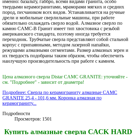
именно: базальту, габбро, всеми видами гранита, особо
твердыми керамогранитами, мраморами мягких и средних
пород, песчаником всех видов. Устанавливается на ручные
дрели и мобильные сверлильные машины, при работе
обязательно охлаждать сверло водой. Алмазное сверло по
камню CAМC-В Гранит имеет тип хвостовика с резьбой
американского стандарта, поэтому иногда требуется
переходник. Трубчатые сверла представляют собой стальной
корпус с припаянными, методом лазерной напайки,
режущими алмазными сегментами. Размер алмазных зерен и
их твердость подобраны таким образом, чтобы обеспечить
наилучшую производительность при работе с камнем.
Цена алмазного сверла Distar CAMC GRANITE: уточняйте -
см. "Подробнее" - зависит от диаметра!
Подробнее: Сверла по керамограниту алмазные CAMC
GRANITE 25,4 - 101,6 мм. Коронка алмазная по
керамограниту...
Подробности
Просмотров: 1501
Купить алмазные сверла CACK HARD