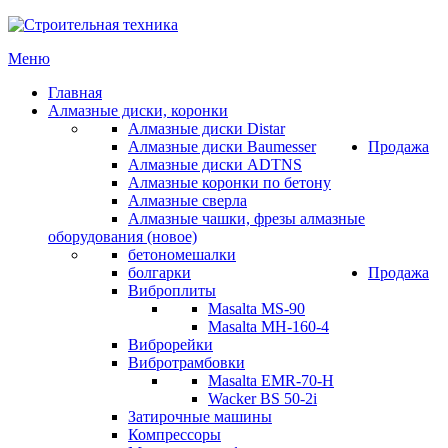
Меню
Главная
Алмазные диски, коронки
Алмазные диски Distar
Алмазные диски Baumesser
Продажа
Алмазные диски ADTNS
Алмазные коронки по бетону
Алмазные сверла
Алмазные чашки, фрезы алмазные
оборудования (новое)
бетономешалки
болгарки
Продажа
Виброплиты
Masalta MS-90
Masalta MH-160-4
Виброрейки
Вибротрамбовки
Masalta EMR-70-H
Wacker BS 50-2i
Затирочные машины
Компрессоры