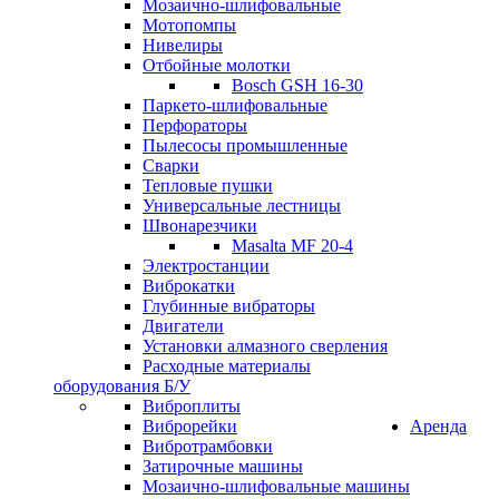
Мозаично-шлифовальные
Мотопомпы
Нивелиры
Отбойные молотки
Bosch GSH 16-30
Паркето-шлифовальные
Перфораторы
Пылесосы промышленные
Сварки
Тепловые пушки
Универсальные лестницы
Швонарезчики
Masalta MF 20-4
Электростанции
Виброкатки
Глубинные вибраторы
Двигатели
Установки алмазного сверления
Расходные материалы
оборудования Б/У
Виброплиты
Виброрейки
Аренда
Вибротрамбовки
Затирочные машины
Мозаично-шлифовальные машины