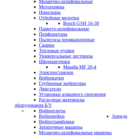
Мозаично-шлифовальные
Мотопомпы
Нивелиры
Отбойные молотки
Bosch GSH 16-30
Паркето-шлифовальные
Перфораторы
Пылесосы промышленные
Сварки
Тепловые пушки
Универсальные лестницы
Швонарезчики
Masalta MF 20-4
Электростанции
Виброкатки
Глубинные вибраторы
Двигатели
Установки алмазного сверления
Расходные материалы
оборудования Б/У
Виброплиты
Виброрейки
Аренда
Вибротрамбовки
Затирочные машины
Мозаично-шлифовальные машины