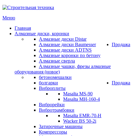
Меню
Главная
Алмазные диски, коронки
Алмазные диски Distar
Алмазные диски Baumesser
Продажа
Алмазные диски ADTNS
Алмазные коронки по бетону
Алмазные сверла
Алмазные чашки, фрезы алмазные
оборудования (новое)
бетономешалки
болгарки
Продажа
Виброплиты
Masalta MS-90
Masalta MH-160-4
Виброрейки
Вибротрамбовки
Masalta EMR-70-H
Wacker BS 50-2i
Затирочные машины
Компрессоры