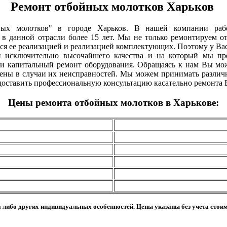
Ремонт отбойных молотков Харьков
йных молотков" в городе Харьков. В нашей компании ра
 в данной отрасли более 15 лет. Мы не только ремонтируем 
мся ее реализацией и реализацией комплектующих. Поэтому у Ва
й исключительно высочайшего качества и на который мы пр
 и капитальный ремонт оборудования. Обращаясь к нам Вы мож
нены в случаи их неисправностей. Мы можем принимать различн
ставить профессиональную консультацию касательно ремонта В
Цены ремонта отбойных молотков в Харькове:
а либо других индивидуальных особенностей. Цены указаны без учета сто