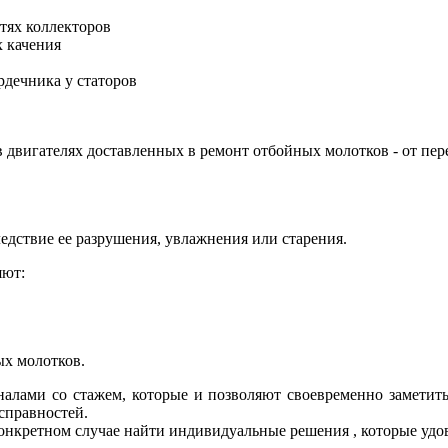
тях коллекторов
х качения
рдечника у статоров
двигателях доставленных в ремонт отбойных молотков - от пер
едствие ее разрушения, увлажнения или старения.
яют:
ых молотков.
алами со стажем, которые и позволяют своевременно заметить
справностей.
нкретном случае найти индивидуальные решения , которые удов