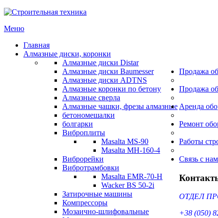
Меню
Главная
Алмазные диски, коронки
Алмазные диски Distar
Алмазные диски Baumesser
Продажа об
Алмазные диски ADTNS
Алмазные коронки по бетону
Продажа об
Алмазные сверла
Алмазные чашки, фрезы алмазные
Аренда обо
бетономешалки
болгарки
Ремонт обо
Виброплиты
Masalta MS-90
Работы стр
Masalta MH-160-4
Виброрейки
Cвязь с на
Вибротрамбовки
Masalta EMR-70-H
Контакт
Wacker BS 50-2i
Затирочные машины
ОТДЕЛ ПР
Компрессоры
Мозаично-шлифовальные
+38 (050) 8