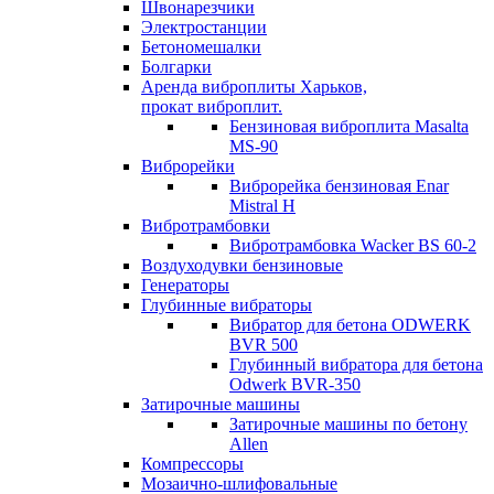
Швонарезчики
Электростанции
Бетономешалки
Болгарки
Аренда виброплиты Харьков,
прокат виброплит.
Бензиновая виброплита Masalta
MS-90
Виброрейки
Виброрейка бензиновая Enar
Mistral H
Вибротрамбовки
Вибротрамбовка Wacker BS 60-2
Воздуходувки бензиновые
Генераторы
Глубинные вибраторы
Вибратор для бетона ODWERK
BVR 500
Глубинный вибратора для бетона
Odwerk BVR-350
Затирочные машины
Затирочные машины по бетону
Allen
Компрессоры
Мозаично-шлифовальные