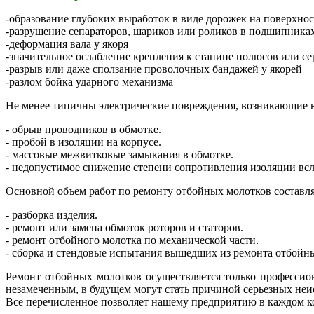
-образование глубоких выработок в виде дорожек на поверхнос
-разрушение сепараторов, шариков или роликов в подшипника
-деформация вала у якоря
-значительное ослабление крепления к станине полюсов или се
-разрыв или даже сползание проволочных бандажей у якорей
-разлом бойка ударного механизма
Не менее типичны электрические повреждения, возникающие в 
- обрыв проводников в обмотке.
- пробой в изоляции на корпусе.
- массовые межвитковые замыкания в обмотке.
- недопустимое снижение степени сопротивления изоляции всл
Основной объем работ по ремонту отбойных молотков соcтавл
- разборка изделия.
- ремонт или замена обмоток роторов и статоров.
- ремонт отбойного молотка по механической части.
- сборка и стендовые испытания вышедших из ремонта отбойн
Ремонт отбойных молотков осуществляется только профессион
незамеченным, в будущем могут стать причиной серьезных неи
Все перечисленное позволяет нашему предприятию в каждом ко