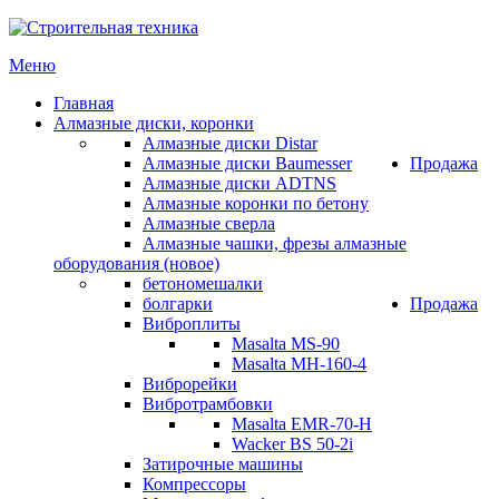
Меню
Главная
Алмазные диски, коронки
Алмазные диски Distar
Алмазные диски Baumesser
Продажа
Алмазные диски ADTNS
Алмазные коронки по бетону
Алмазные сверла
Алмазные чашки, фрезы алмазные
оборудования (новое)
бетономешалки
болгарки
Продажа
Виброплиты
Masalta MS-90
Masalta MH-160-4
Виброрейки
Вибротрамбовки
Masalta EMR-70-H
Wacker BS 50-2i
Затирочные машины
Компрессоры