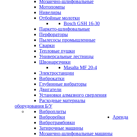
Мозаично-шлифовальные
Мотопомпы
Нивелиры
Отбойные молотки
Bosch GSH 16-30
Паркето-шлифовальные
Перфораторы
Пылесосы промышленные
Сварки
Тепловые пушки
Универсальные лестницы
Швонарезчики
Masalta MF 20-4
Электростанции
Виброкатки
Глубинные вибраторы
Двигатели
Установки алмазного сверления
Расходные материалы
оборудования Б/У
Виброплиты
Виброрейки
Аренда
Вибротрамбовки
Затирочные машины
Мозаично-шлифовальные машины