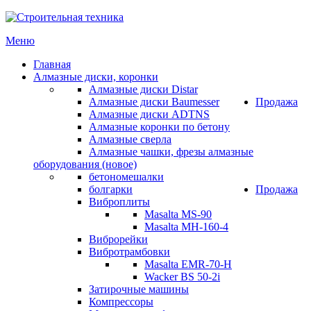
Меню
Главная
Алмазные диски, коронки
Алмазные диски Distar
Алмазные диски Baumesser
Продажа
Алмазные диски ADTNS
Алмазные коронки по бетону
Алмазные сверла
Алмазные чашки, фрезы алмазные
оборудования (новое)
бетономешалки
болгарки
Продажа
Виброплиты
Masalta MS-90
Masalta MH-160-4
Виброрейки
Вибротрамбовки
Masalta EMR-70-H
Wacker BS 50-2i
Затирочные машины
Компрессоры