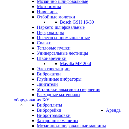
Мозаично-шлифовальные
Мотопомпы
Нивелиры
Отбойные молотки
Bosch GSH 16-30
Паркето-шлифовальные
Перфораторы
Пылесосы промышленные
Сварки
Тепловые пушки
Универсальные лестницы
Швонарезчики
Masalta MF 20-4
Электростанции
Виброкатки
Глубинные вибраторы
Двигатели
Установки алмазного сверления
Расходные материалы
оборудования Б/У
Виброплиты
Виброрейки
Аренда
Вибротрамбовки
Затирочные машины
Мозаично-шлифовальные машины